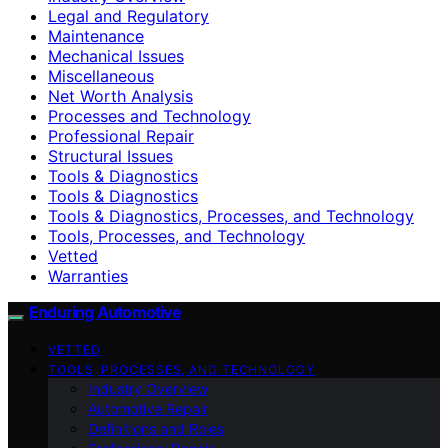
Legal and Regulatory
Maintenance
Mechanical Issues
Miscellaneous
Net Worth Analysis
Processes and Technology
Professional Repair
Structural Issues
Tools & Diagnostics
Tools & Diagnostics
Tools & Diagnostics, Processes, and Technology
Tools, Processes, and Technology
Vetted
Warranties
Enduring Automotive
VETTED
TOOLS, PROCESSES, AND TECHNOLOGY
Industry Overview
Automotive Repair
Definitions and Roles