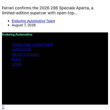
Ferrari confirms the 2026 296 Speciale Aperta, a
limited-edition supercar with open-top…
Enduring Automotive Team
August 7, 2026
Enduring Automotive
TERMS AND CONDITIONS
IMPRESSUM
PRIVACY POLICY
BLOG
HOME
Copyright © 2026 Enduring Automotive Content on
Enduring Automotive is created and published using
artificial intelligence (AI) for general informational and
educational purposes. Affiliate disclaimer As an affiliate,
we may earn a commission from qualifying purchases.
We get commissions for purchases made through links
on this website from Amazon and other third parties.